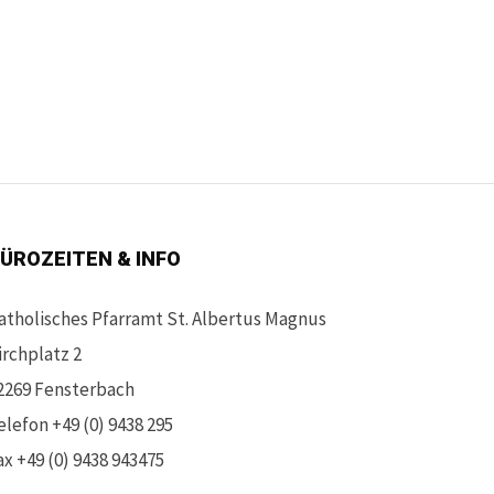
ÜROZEITEN & INFO
atholisches Pfarramt St. Albertus Magnus
irchplatz 2
2269 Fensterbach
elefon +49 (0) 9438 295
ax +49 (0) 9438 943475