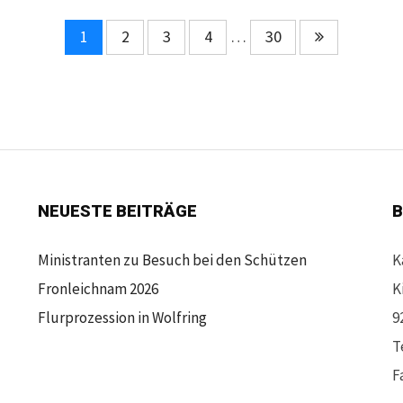
1
2
3
4
…
30
NEUESTE BEITRÄGE
B
Ministranten zu Besuch bei den Schützen
K
Fronleichnam 2026
K
Flurprozession in Wolfring
9
T
F