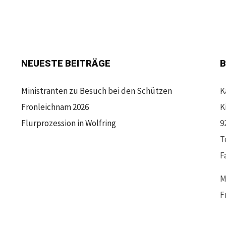
NEUESTE BEITRÄGE
B
Ministranten zu Besuch bei den Schützen
K
Fronleichnam 2026
K
Flurprozession in Wolfring
9
T
F
M
F