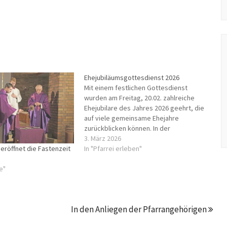
Ehejubiläumsgottesdienst 2026
Mit einem festlichen Gottesdienst
wurden am Freitag, 20.02. zahlreiche
Ehejubilare des Jahres 2026 geehrt, die
auf viele gemeinsame Ehejahre
zurückblicken können. In der
stimmungsvoll geschmückten
3. März 2026
Pfarrkirche nahmen viele Ehejubilare
In "Pfarrei erleben"
eröffnet die Fastenzeit
gerne die Einladung an, um gemeinsam
Danke zu sagen für gelebte Treue und
e"
gegenseitigem Respekt. Der
Gottesdienst wurde zelebriert von
Pfarrer…
In den Anliegen der Pfarrangehörigen