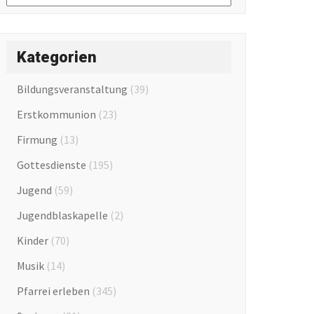
Kategorien
Bildungsveranstaltung
(39)
Erstkommunion
(23)
Firmung
(13)
Gottesdienste
(195)
Jugend
(59)
Jugendblaskapelle
(2)
Kinder
(70)
Musik
(14)
Pfarrei erleben
(345)