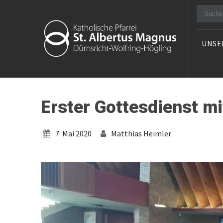
Suche
nach:
UNSE
Kath. Pfarrei
Informationen über die Pfarrei
Dürnsricht-
Dürnsricht-Wolfring in der Diözese
Regensburg
Wolfring mit
Erster Gottesdienst m
Expositur Högling
7. Mai 2020
Matthias Heimler