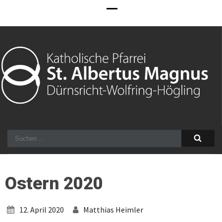
Kath. Pfarrei Dürnsricht-
Informationen über die Pfarrei Dürnsricht-Wolfring in der
Wolfring mit Expositur
Diözese Regensburg
Suchen
Högling
nach:
Ostern 2020
12. April 2020
Matthias Heimler