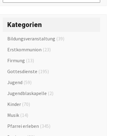
Kategorien
Bildungsveranstaltung
(39)
Erstkommunion
(23)
Firmung
(13)
Gottesdienste
(195)
Jugend
(59)
Jugendblaskapelle
(2)
Kinder
(70)
Musik
(14)
Pfarrei erleben
(345)