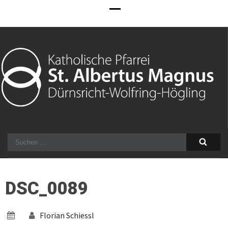
Kath. Pfarrei Dürnsricht-
Informationen über die Pfarrei Dürnsricht-Wolfring in der
Wolfring mit Expositur
Diözese Regensburg
Suchen
Högling
nach:
DSC_0089
Florian Schiessl