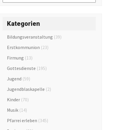
Kategorien
Bildungsveranstaltung
(39)
Erstkommunion
(23)
Firmung
(13)
Gottesdienste
(195)
Jugend
(59)
Jugendblaskapelle
(2)
Kinder
(70)
Musik
(14)
Pfarrei erleben
(345)