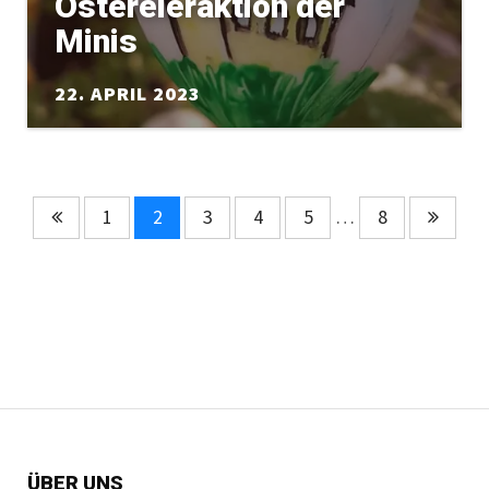
Ostereieraktion der
Minis
22. APRIL 2023
1
2
3
4
5
…
8
ÜBER UNS